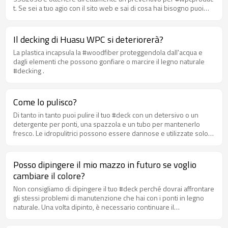
sdoganamento e di eventuali dazi, spese di ricezione e
t. Se sei a tuo agio con il sito web e sai di cosa hai bisogno puoi
spedizione che possono essere applicate alla destinazione
acquistare online o inviarci un'e-mail la nostra email id
finale.
info@hohecotech.com , è strettamente privata e sicura.
Il decking di Huasu WPC si deteriorerà?
La plastica incapsula la #woodfiber proteggendola dall'acqua e
dagli elementi che possono gonfiare o marcire il legno naturale
#decking .
Come lo pulisco?
Di tanto in tanto puoi pulire il tuo #deck con un detersivo o un
detergente per ponti, una spazzola e un tubo per mantenerlo
fresco. Le idropulitrici possono essere dannose e utilizzate solo
con cautela.
Posso dipingere il mio mazzo in futuro se voglio
cambiare il colore?
Non consigliamo di dipingere il tuo #deck perché dovrai affrontare
gli stessi problemi di manutenzione che hai con i ponti in legno
naturale. Una volta dipinto, è necessario continuare il
mantenimento. #HOHEcotech #compositedecking è impregnato di
un colorante che durerà per tutta la vita del mazzo.