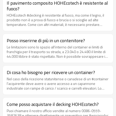
miscela standard Oppure 20 pallet da 12 ′ con 200 scatole di clips
Il pavimento composito HOHEcotech è resistente al
Oppure 15 pallet da 16 con 200 scatole di clip Altre opzioni sono
fuoco?
possibili e soggette a limitazioni di peso del contenitore.
HOHEcotech #decking è resistente al fuoco, ma come il legno, il
prodotto non è a prova di fuoco e brucia o si scioglie ad alte
temperature. Come con altri materiali, è necessario prestare
attenzione per garantire che i barbecue e altre potenziali fonti di
fuoco siano al sicuro.
Posso inserirne di più in un contenitore?
Le limitazioni sono lo spazio all'interno del container ei limiti di
franchigia per il trasporto su strada, a 23.040 o 24.480 il limite di
44.000 libbre è stato rispettato. Non è possibile sovrappesare i
contenitori.
Di cosa ho bisogno per ricevere un container?
Nel caso della ricezione statunitense o canadese di un #container
l'acquirente deve avere o avere accesso a un capannone
industriale con rampe di carico / scarico e carrelli elevatori. Lo
scarico di un container deve essere eseguito in modo rapido ed
efficiente per evitare tassi di controstallia. Consegneremo
direttamente all'indirizzo finale che l'acquirente desidera. In
Come posso acquistare il decking HOHEcotech?
alternativa, nel caso di acquirenti esteri, l'acquirente riceverà il
Puoi chiamare il nostro ufficio vendite al numero 0086-0559-
container nel porto di sbarco e sarà responsabile dello
3582638 e ottenere direttamente un preventivo per #wpcproduc