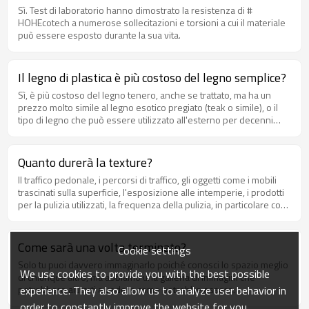
Sì. Test di laboratorio hanno dimostrato la resistenza di #
HOHEcotech a numerose sollecitazioni e torsioni a cui il materiale
può essere esposto durante la sua vita.
Il legno di plastica è più costoso del legno semplice?
Sì, è più costoso del legno tenero, anche se trattato, ma ha un
prezzo molto simile al legno esotico pregiato (teak o simile), o il
tipo di legno che può essere utilizzato all'esterno per decenni
senza alcun deterioramento.
Quanto durerà la texture?
Il traffico pedonale, i percorsi di traffico, gli oggetti come i mobili
trascinati sulla superficie, l'esposizione alle intemperie, i prodotti
per la pulizia utilizzati, la frequenza della pulizia, in particolare con
idropulitrici commerciali (non consigliata), influenzeranno la finitura
superficiale di fabbrica di #HOHEcotech #WPC #decking e altri .
Quindi ti consigliamo di #coextrusion wpc o # 3Dembossing #
Come sarà una volta terminato?
Cookie settings
decking, perché la trama di questi due prodotti si manterrà più a
Solo tu puoi davvero immaginarlo poiché conosci lo spazio meglio
lungo del normale wpc.
We use cookies to provide you with the best possible
di chiunque altro, ma abbiamo una galleria di immagini che
experience. They also allow us to analyze user behavior in
potrebbero aiutarti a vedere come potrebbe essere.
order to constantly improve the website for you.