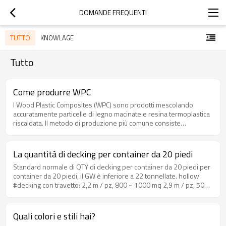
DOMANDE FREQUENTI
TUTTO
KNOWLAGE
Tutto
Come produrre WPC
I Wood Plastic Composites (WPC) sono prodotti mescolando
accuratamente particelle di legno macinate e resina termoplastica
riscaldata. Il metodo di produzione più comune consiste
nell'estrudere il materiale nella forma desiderata, sebbene venga
utilizzato anche lo stampaggio a iniezione. I WPC possono essere
prodotti da termoplastiche vergini o riciclate, inclusi HDPE, LDPE,
La quantità di decking per container da 20 piedi
PVC, PP, ABS, PS e PLA. I WPC a base di polietilene sono di gran
Standard normale di QTY di decking per container da 20 piedi per
lunga i più comuni. Additivi come coloranti, agenti di
container da 20 piedi, il GW è inferiore a 22 tonnellate. hollow
accoppiamento, stabilizzatori UV, agenti espandenti, agenti
#decking con travetto: 2,2 m / pz, 800 ~ 1000 mq 2,9 m / pz, 500
schiumogeni e lubrificanti aiutano ad adattare il prodotto finale
~ 700 mq decking solido con #joist: 2,2 m / pz, 500 ~ 700 mq 2,9
all'area di applicazione target. I WPC estrusi sono formati sia in
m / pz, 500 ~ 700 mq
profili pieni che cavi. Viene prodotta anche una grande varietà di
parti stampate a iniezione, dai pannelli delle portiere delle
Quali colori e stili hai?
automobili alle coperture dei telefoni cellulari. In alcuni impianti di