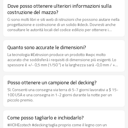
Dove posso ottenere ulteriori informazioni sulla
costruzione del mazzo?
Ci sono molti libri e siti web di istruzioni che possono aiutare nella
progettazione e costruzione di un solido #deck. Dovresti anche
consultare le autorità locali del codice edilizio per ottenere i
regolamenti edilizi pertinenti per la tua zona.
Quanto sono accurate le dimensioni?
La tecnologia #Extrusion produce un prodotto #wpc molto
accurato che soddisferà i requisiti di dimensione più esigenti. Lo
spessore è +/- 0,5 mm (1/50 ") e la larghezza sarà -0,0 mm / +
1,0 mm (1/25").
Posso ottenere un campione del decking?
Sì. Consenti una consegna via terra di 5-7 giorni lavorativi a $ 15-
100 USA e una consegna in 1-2 giorni durante la notte per un
piccolo premio.
Come posso tagliarlo e inchiodarlo?
#HOHEcotech #decking taglia proprio come il legno con un