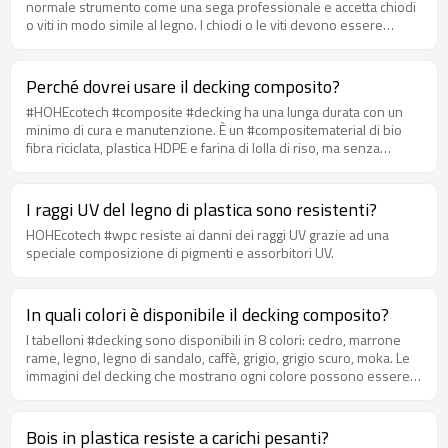
normale strumento come una sega professionale e accetta chiodi
o viti in modo simile al legno. I chiodi o le viti devono essere
applicati nelle aree di supporto spesse per garantire il pieno
contatto e il potere di tenuta.
Perché dovrei usare il decking composito?
#HOHEcotech #composite #decking ha una lunga durata con un
minimo di cura e manutenzione. È un #compositematerial di bio
fibra riciclata, plastica HDPE e farina di lolla di riso, ma senza
sostanze chimiche conservanti di cui preoccuparsi e senza
schegge che possono causare schegge dolorose.
I raggi UV del legno di plastica sono resistenti?
HOHEcotech #wpc resiste ai danni dei raggi UV grazie ad una
speciale composizione di pigmenti e assorbitori UV.
In quali colori è disponibile il decking composito?
I tabelloni #decking sono disponibili in 8 colori: cedro, marrone
rame, legno, legno di sandalo, caffè, grigio, grigio scuro, moka. Le
immagini del decking che mostrano ogni colore possono essere
trovate sulle singole pagine dei prodotti, tuttavia se desideri avere
un'idea migliore di queste puoi ordinare un campione.
Bois in plastica resiste a carichi pesanti?