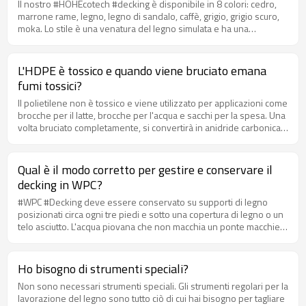
Il nostro #HOHEcotech #decking è disponibile in 8 colori: cedro,
produzione, i componenti vengono combinati e lavorati in un
marrone rame, legno, legno di sandalo, caffè, grigio, grigio scuro,
estrusore di pellettizzazione, che produce pellet del nuovo
moka. Lo stile è una venatura del legno simulata e ha una
materiale. La nostra fabbrica di Huasu dispone di 60 linee di
superficie strutturata che riduce l'effetto scivoloso.
estrusione.
L'HDPE è tossico e quando viene bruciato emana
fumi tossici?
Il polietilene non è tossico e viene utilizzato per applicazioni come
brocche per il latte, brocche per l'acqua e sacchi per la spesa. Una
volta bruciato completamente, si convertirà in anidride carbonica e
vapore acqueo.
Qual è il modo corretto per gestire e conservare il
decking in WPC?
#WPC #Decking deve essere conservato su supporti di legno
posizionati circa ogni tre piedi e sotto una copertura di legno o un
telo asciutto. L'acqua piovana che non macchia un ponte macchierà
il legname impilato, quindi ricordati di tenerlo asciutto.
Ho bisogno di strumenti speciali?
Non sono necessari strumenti speciali. Gli strumenti regolari per la
lavorazione del legno sono tutto ciò di cui hai bisogno per tagliare