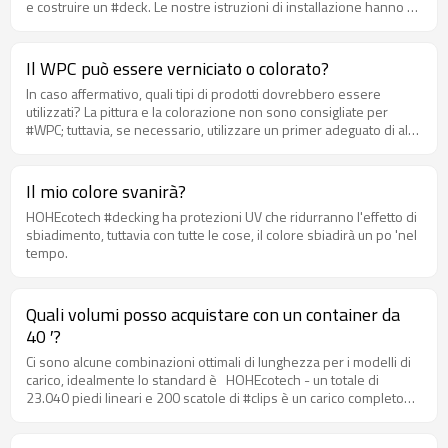
e costruire un #deck. Le nostre istruzioni di installazione hanno un
breve elenco di semplici strumenti che ti aiuteranno.
Il WPC può essere verniciato o colorato?
In caso affermativo, quali tipi di prodotti dovrebbero essere
utilizzati? La pittura e la colorazione non sono consigliate per
#WPC; tuttavia, se necessario, utilizzare un primer adeguato di alta
qualità e dipingere solo sulla superficie spazzolata. Non utilizzare
vernice o macchia su superfici di aree ad alto traffico.
Il mio colore svanirà?
HOHEcotech #decking ha protezioni UV che ridurranno l'effetto di
sbiadimento, tuttavia con tutte le cose, il colore sbiadirà un po 'nel
tempo.
Quali volumi posso acquistare con un container da
40 ′?
Ci sono alcune combinazioni ottimali di lunghezza per i modelli di
carico, idealmente lo standard è HOHEcotech - un totale di
23.040 piedi lineari e 200 scatole di #clips è un carico completo
standard per un container da 40 ′ con una selezione di lunghezza
delle seguenti 4 pallet da 12 ′ e 12 pallet da 16 ′ sono una