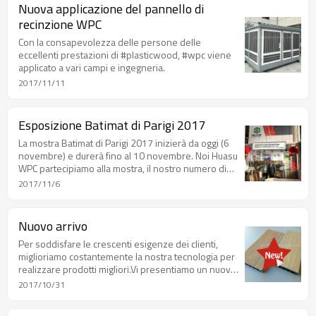
Nuova applicazione del pannello di
recinzione WPC
Con la consapevolezza delle persone delle
eccellenti prestazioni di #plasticwood, #wpc viene
applicato a vari campi e ingegneria.
2017/11/11
Esposizione Batimat di Parigi 2017
La mostra Batimat di Parigi 2017 inizierà da oggi (6
novembre) e durerà fino al 10 novembre. Noi Huasu
WPC partecipiamo alla mostra, il nostro numero di
stand è il padiglione 6 # P168-10.
2017/11/6
Nuovo arrivo
Per soddisfare le crescenti esigenze dei clienti,
miglioriamo costantemente la nostra tecnologia per
realizzare prodotti migliori.Vi presentiamo un nuovo
decking cavo coperto.
2017/10/31