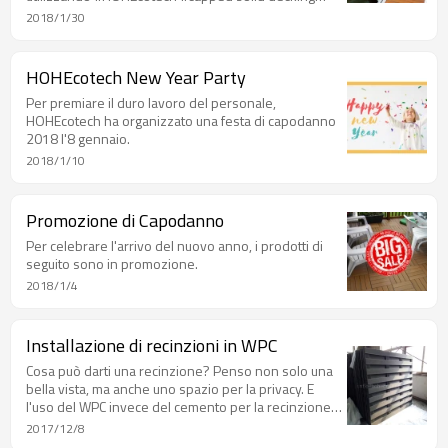
138S23-D.
2018/1/30
HOHEcotech New Year Party
Per premiare il duro lavoro del personale,
HOHEcotech ha organizzato una festa di capodanno
2018 l'8 gennaio.
2018/1/10
Promozione di Capodanno
Per celebrare l'arrivo del nuovo anno, i prodotti di
seguito sono in promozione.
2018/1/4
Installazione di recinzioni in WPC
Cosa può darti una recinzione? Penso non solo una
bella vista, ma anche uno spazio per la privacy. E
l'uso del WPC invece del cemento per la recinzione,
rendi il tuo giardino più vivace.
2017/12/8