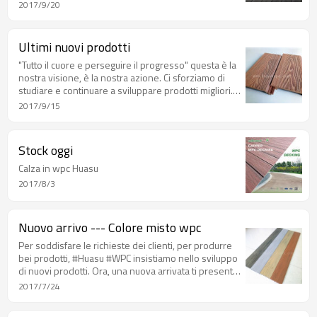
2017/9/20
Ultimi nuovi prodotti
"Tutto il cuore e perseguire il progresso" questa è la
nostra visione, è la nostra azione. Ci sforziamo di
studiare e continuare a sviluppare prodotti migliori.
Ora permetteteci di presentarvi gli ultimi tre prodotti.
2017/9/15
Stock oggi
Calza in wpc Huasu
2017/8/3
Nuovo arrivo --- Colore misto wpc
Per soddisfare le richieste dei clienti, per produrre
bei prodotti, #Huasu #WPC insistiamo nello sviluppo
di nuovi prodotti. Ora, una nuova arrivata ti presenta
--- Mixed color wpc.
2017/7/24