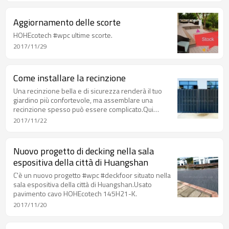
Aggiornamento delle scorte
HOHEcotech #wpc ultime scorte.
2017/11/29
Come installare la recinzione
Una recinzione bella e di sicurezza renderà il tuo
giardino più confortevole, ma assemblare una
recinzione spesso può essere complicato.Qui
HOHEcotech condivide con te una recinzione in wpc
2017/11/22
di facile installazione.
Nuovo progetto di decking nella sala
espositiva della città di Huangshan
C'è un nuovo progetto #wpc #deckfoor situato nella
sala espositiva della città di Huangshan.Usato
pavimento cavo HOHEcotech 145H21-K.
2017/11/20