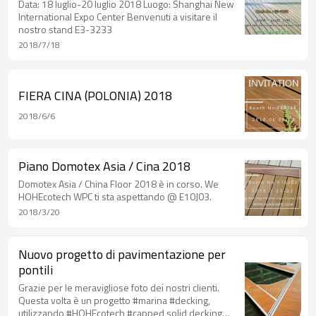
Expo 2018
Data: 18 luglio-20 luglio 2018 Luogo: Shanghai New
International Expo Center Benvenuti a visitare il
nostro stand E3-3233
2018/7/18
FIERA CINA (POLONIA) 2018
2018/6/6
Piano Domotex Asia / Cina 2018
Domotex Asia / China Floor 2018 è in corso. We
HOHEcotech WPC ti sta aspettando @ E10J03.
2018/3/20
Nuovo progetto di pavimentazione per
pontili
Grazie per le meravigliose foto dei nostri clienti.
Questa volta è un progetto #marina #decking,
utilizzando #HOHEcotech #capped solid decking