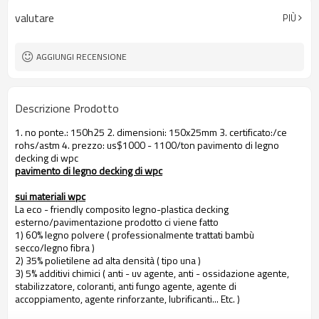
valutare
PIÙ
AGGIUNGI RECENSIONE
Descrizione Prodotto
1. no ponte.: 150h25 2. dimensioni: 150x25mm 3. certificato:/ce
rohs/astm 4. prezzo: us$1000 - 1100/ton pavimento di legno
decking di wpc
pavimento di legno decking di wpc
sui materiali wpc
La eco - friendly composito legno-plastica decking
esterno/pavimentazione prodotto ci viene fatto
1) 60% legno polvere ( professionalmente trattati bambù
secco/legno fibra )
2) 35% polietilene ad alta densità ( tipo una )
3) 5% additivi chimici ( anti - uv agente, anti - ossidazione agente,
stabilizzatore, coloranti, anti fungo agente, agente di
accoppiamento, agente rinforzante, lubrificanti... Etc. )