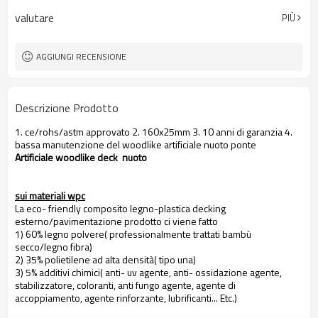
valutare
PIÙ
AGGIUNGI RECENSIONE
Descrizione Prodotto
1. ce/rohs/astm approvato 2. 160x25mm 3. 10 anni di garanzia 4.
bassa manutenzione del woodlike artificiale nuoto ponte
Artificiale woodlike deck nuoto
sui materiali wpc
La eco- friendly composito legno-plastica decking
esterno/pavimentazione prodotto ci viene fatto
1) 60% legno polvere( professionalmente trattati bambù
secco/legno fibra)
2) 35% polietilene ad alta densità( tipo una)
3) 5% additivi chimici( anti- uv agente, anti- ossidazione agente,
stabilizzatore, coloranti, anti fungo agente, agente di
accoppiamento, agente rinforzante, lubrificanti... Etc.)