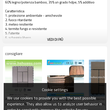
60% legno/potenza bamboo, 35% un grado hdpe, 5% additivo
Caratteristica:
1. protezione ambientale - amichevole
2. fuoco ritardante
3. meteo resiliente
4. termite fungo e resistente
5. l'utente
6. scheggia libero
VEDI DI PIÙ
7. facile installazione
8. naturale legno cercando e sentire
9. efficienza dei costi
consigliare
Hohecotech wpc, meglio la vita per esterni!
Contatto per dettagli!
eco - amichevole in legno composito di plastica
Cookie settings
We use cookies to provide you with the best possible
incastro diy piastrelle
legno decking wpc
Alta- tecnolog
experience. They also allow us to analyze user behavior in
ponte per il giardino
piastrelle di ceramica
decking diy
titolo esterno pavimenti
piastrelle di c
order to constantly improve the website for you.