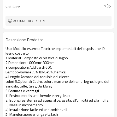
valutare
PIÙ
AGGIUNGI RECENSIONE
Descrizione Prodotto
Uso: Modello esterno: Tecniche impermeabili dell'espulsione: Di
legno costruito
1.Material: Composto di plastica di legno
2.Dimension: 1000mm*800mm
3.Composition: Additivi di 60%
BambooPower+35%HDPE+5%Chemical
4.Length: Accordo dei requisiti del cliente
colori 5.Optional: Cedro, colore marrone del rame, legno, legno del
sandalo, caffè, Grey, DarkGrey
6.Features e vantaggi:
1) Environmently amichevole e recycleable
2) Buona resistenza ad acqua, al parassita, all'umidità ed alla muffa
3) Nessun incrinamento
4) Installazione facile ed uso amichevoli
5) Manutenzione e lunga vita facili