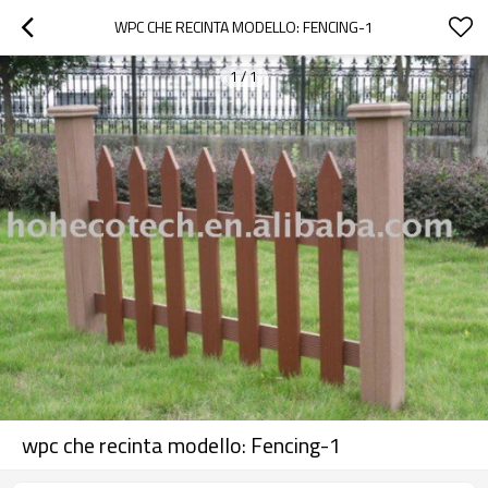
WPC CHE RECINTA MODELLO: FENCING-1
1
/
1
wpc che recinta modello: Fencing-1