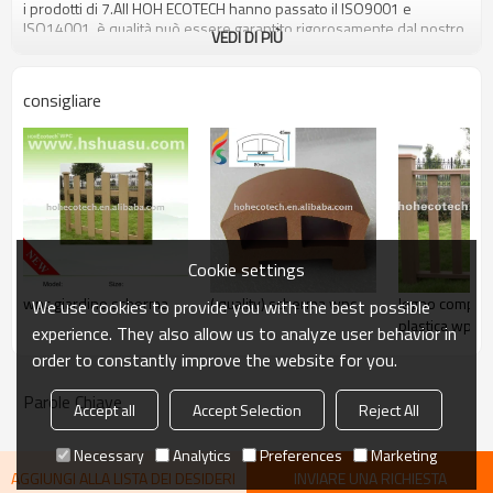
i prodotti di 7.All HOH ECOTECH hanno passato il ISO9001 e
ISO14001, è qualità può essere garantito rigorosamente dal nostro
VEDI DI PIÙ
sistema examing rigoroso.
consigliare
Cookie settings
wpc giardino scherma
( quality) scherma wpc
legno composi
We use cookies to provide you with the best possible
plastica wpc r
experience. They also allow us to analyze user behavior in
esterna
order to constantly improve the website for you.
Parole Chiave
Accept all
Accept Selection
Reject All
Necessary
Analytics
Preferences
Marketing
AGGIUNGI ALLA LISTA DEI DESIDERI
INVIARE UNA RICHIESTA