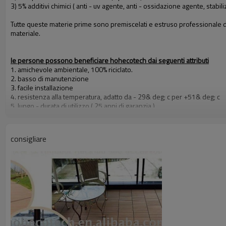
3) 5% additivi chimici ( anti - uv agente, anti - ossidazione agente, stabil
Tutte queste materie prime sono premiscelati e estruso professionale del
materiale.
le persone possono beneficiare hohecotech dai seguenti attributi
1. amichevole ambientale, 100% riciclato.
2. basso di manutenzione
3. facile installazione
4. resistenza alla temperatura, adatto da - 29& deg; c per +51& deg; c
5. lungo - durata di utilizzo ( 25 anni di garanzia )
6. acqua - prova, idratazione - prova, insetti - prova
7. con profumo di legno, molto naturale sentire
8. resistenza ai raggi uv, resistente dissolvenza resistente
consigliare
9. look elegante
10. Anche, stabilità dimensionale
certificati
Ce, rohs, iso9001, iso14001, intertek test di relazione con astm