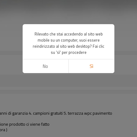
Rilevato che stai accedendo al sito web
mobile su un computer, vuoi essere
reindirizzato al sito web desktop? Fai clic
su 'sì' per procedere
No
Sì
anni di garanzia 4. campioni gratuiti 5. terrazza wpc pavimento
one prodotto ci viene fatto
ra )