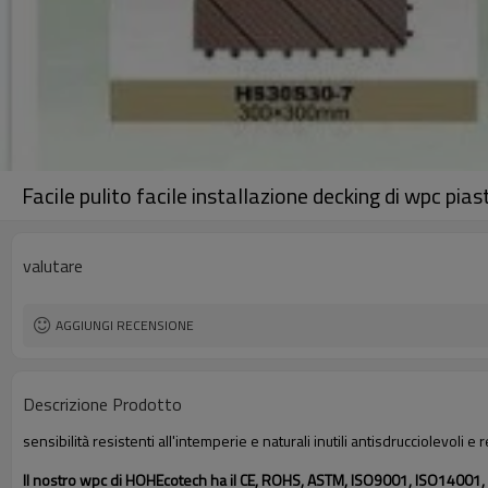
Facile pulito facile installazione decking di wpc pia
valutare
AGGIUNGI RECENSIONE
Descrizione Prodotto
sensibilità resistenti all'intemperie e naturali inutili antisdrucciolevo
Il nostro wpc di HOHEcotech ha il CE, ROHS, ASTM, ISO9001, ISO14001, I