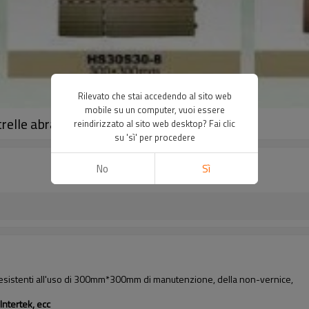
Rilevato che stai accedendo al sito web
mobile su un computer, vuoi essere
strelle abrasivo non - antiscivolo tegola wpc
reindirizzato al sito web desktop? Fai clic
su 'sì' per procedere
No
Sì
li e resistenti all'uso di 300mm*300mm di manutenzione, della non-vernice,
ntertek, ecc