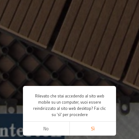
Rilevato che stai accedendo al sito web
mobile su un computer, vuoi essere
reindirizzato al sito web desktop? Fai clic
su 'sì' per procedere
No
Sì