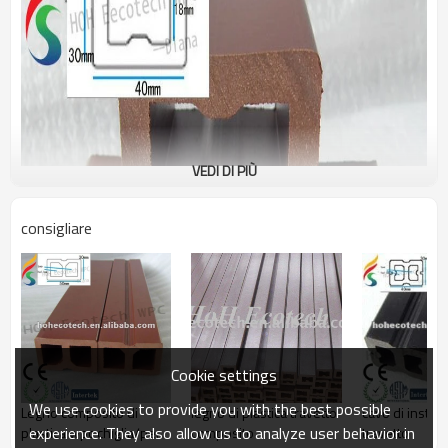
VEDI DI PIÙ
consigliare
Cookie settings
We use cookies to provide you with the best possible
Legno composito di
legno di plastica travetto
cavo di instal
experience. They also allow us to analyze user behavior in
plastica wpc chiglia/per
composito
travetto