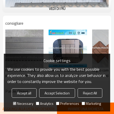
VEDI DI PIÙ
consigliare
Cookie settings
We use cookies to provide you with the best possible
facile da usare e pulire
( ce, rohs, astm, iso9001,
Legno composi
experience. They also allow us to analyze user behavior in
piastrelle di ceramica
iso14001, intertek ) wpc
plastica wpc 
ponte
pavimento esterno
terrazzo
order to constantly improve the website for you.
piastrelle di 
diy/piastrelle
Parole Chiave
Accept all
Accept Selection
Reject All
decking
bordo/stanza
Necessary
Analytics
Preferences
Marketing
piastrella
AGGIUNGI ALLA LISTA DEI DESIDERI
INVIARE UNA RICHIESTA