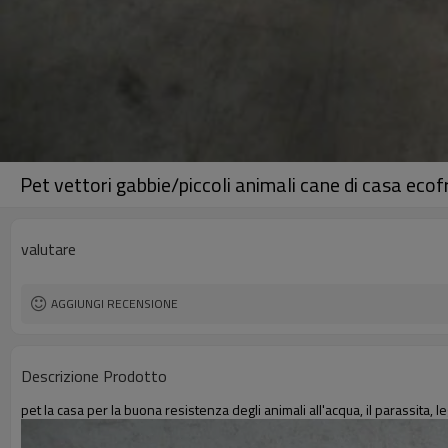
Pet vettori gabbie/piccoli animali cane di casa eco
valutare
AGGIUNGI RECENSIONE
Descrizione Prodotto
pet la casa per la buona resistenza degli animali all'acqua, il parassita, 