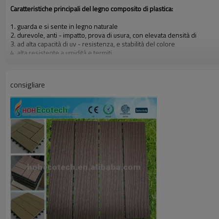
Caratteristiche principali del legno composito di plastica:
1. guarda e si sente in legno naturale
2. durevole, anti - impatto, prova di usura, con elevata densità di
3. ad alta capacità di uv - resistenza, e stabilità del colore
4. alta resistente a umidità e termiti
5. facile da installare e manodopera a basso costo
6. richiesta nessuna pittura, senza colla, bassa manutenzione
7. 100% riciclato, ambiente amichevole, risparmio di risorse forestali
consigliare
8. a piedi nudi amichevole, anti - scivolo, nessuna rottura
9. resistente alle intemperie, adatto da - 40& deg; c a 60& deg; c
Gli altri prodotti:
Diy decking piastrelle, pannello a muro, rotaia recinzione&, fiore scatol
Certificati: