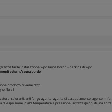
garanzia facile installazione wpc sauna bordo - decking di wpc
stimenti esterni/sauna bordo
one prodotto ci viene fatto
no fibra )
zzatore, coloranti, anti fungo agente, agente di accoppiamento, agente rinforzant
a di espulsione in alta temperatura e pressione, si tratta quindi di una sort