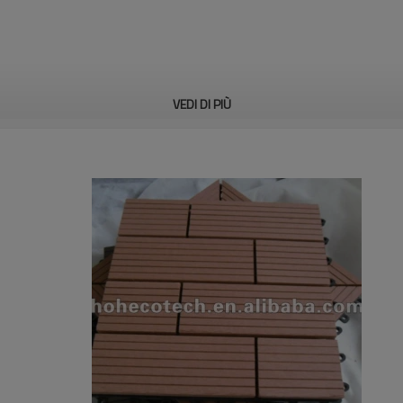
VEDI DI PIÙ
a& pattumiera, panchina, accessori, ecc