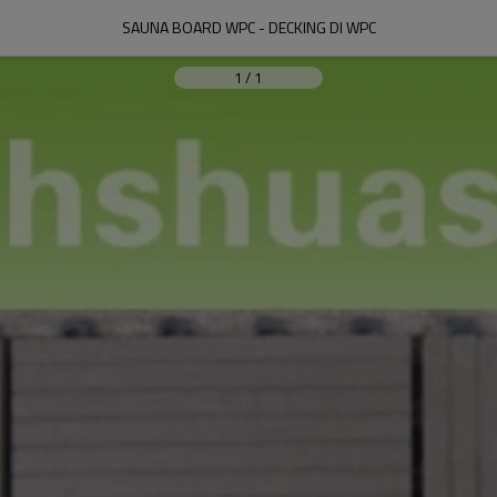
SAUNA BOARD WPC - DECKING DI WPC
1
/
1