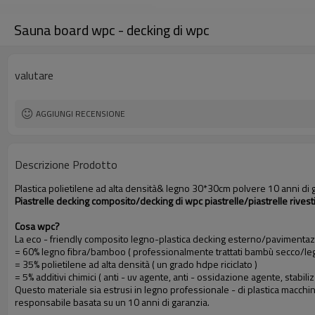
Sauna board wpc - decking di wpc
valutare
AGGIUNGI RECENSIONE
Descrizione Prodotto
Plastica polietilene ad alta densità& legno 30*30cm polvere 10 anni di 
Piastrelle decking composito/decking di wpc piastrelle/piastrelle rive
Cosa wpc?
La eco - friendly composito legno-plastica decking esterno/pavimentazi
= 60% legno fibra/bamboo ( professionalmente trattati bambù secco/leg
= 35% polietilene ad alta densità ( un grado hdpe riciclato )
= 5% additivi chimici ( anti - uv agente, anti - ossidazione agente, stabili
Questo materiale sia estrusi in legno professionale - di plastica macchin
responsabile basata su un 10 anni di garanzia.