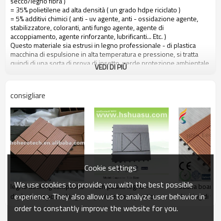
secco/legno fibra )
= 35% polietilene ad alta densità ( un grado hdpe riciclato )
= 5% additivi chimici ( anti - uv agente, anti - ossidazione agente,
stabilizzatore, coloranti, anti fungo agente, agente di
accoppiamento, agente rinforzante, lubrificanti... Etc. )
Questo materiale sia estrusi in legno professionale - di plastica
macchina di espulsione in alta temperatura e pressione, si tratta
quindi di una sorta di prova di insetto, verde protezione ambientale
VEDI DI PIÙ
materiale responsabile basata su un 10 anni di garanzia.
Caratteristiche principali del legno composito di plastica:
consigliare
1. guarda e si sente in legno naturale
2. durevole, anti - impatto, prova di usura, con elevata densità di
3. ad alta capacità di uv - resistenza, e stabilità del colore
4. alta resistente a umidità e termiti
5. facile da installare e manodopera a basso costo
6. richiesta nessuna pittura, senza colla, bassa manutenzione
7. 100% riciclato, ambiente amichevole, risparmio di risorse forestali
Cookie settings
8. a piedi nudi amichevole, anti - scivolo, nessuna rottura
9. resistente alle intemperie, adatto da - 40& deg; c a 60& deg; c
We use cookies to provide you with the best possible
legno decking composito
Composito legno -
Sauna board w
experience. They also allow us to analyze user behavior in
di plastica wpc decking
pavimento di plastica
decking di wp
incastro
order to constantly improve the website for you.
piastrelle di ceramica