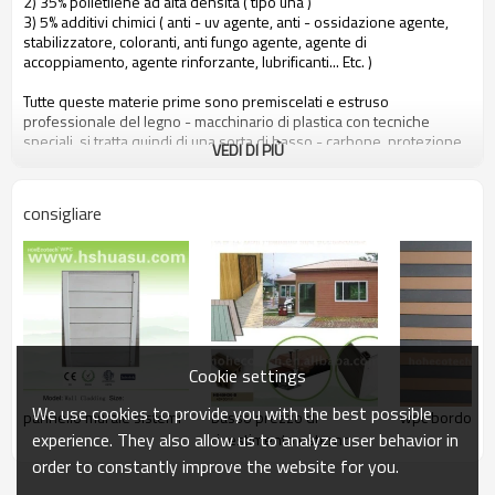
2) 35% polietilene ad alta densità ( tipo una )
3) 5% additivi chimici ( anti - uv agente, anti - ossidazione agente,
stabilizzatore, coloranti, anti fungo agente, agente di
accoppiamento, agente rinforzante, lubrificanti... Etc. )
Tutte queste materie prime sono premiscelati e estruso
professionale del legno - macchinario di plastica con tecniche
speciali, si tratta quindi di una sorta di basso - carbone, protezione
VEDI DI PIÙ
ambientale e riciclabile nuovo materiale.
consigliare
le persone possono beneficiare hohecotech dai seguenti attributi
1. amichevole ambientale, 100% riciclato.
2. basso di manutenzione
3. facile installazione
4. resistenza alla temperatura, adatto da - 29& deg; c per +51& deg;
c
5. lungo - durata di utilizzo ( 10 anni di garanzia )
6. acqua - prova, idratazione - prova, insetti - prova
Cookie settings
7. con profumo di legno, molto naturale sentire
8. resistenza ai raggi uv, resistente dissolvenza resistente
We use cookies to provide you with the best possible
pannello murale sistemi
basso prezzo di
wpc bordo co
9. look elegante
experience. They also allow us to analyze user behavior in
rivestimento esterno
10. Anche, stabilità dimensionale
order to constantly improve the website for you.