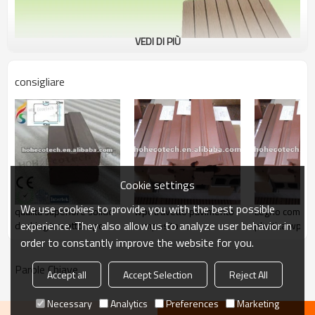
VEDI DI PIÙ
consigliare
Cookie settings
We use cookies to provide you with the best possible
wpc travetto pavimento
Legno composi
qualità superiore solido
experience. They also allow us to analyze user behavior in
composito
plastica wpc c
decking travetto wpc
travetto deckin
order to constantly improve the website for you.
Parole Chiave
Accept all
Accept Selection
Reject All
Necessary
Analytics
Preferences
Marketing