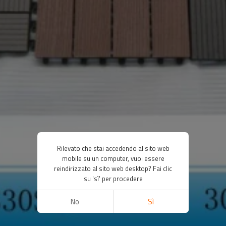
Rilevato che stai accedendo al sito web
mobile su un computer, vuoi essere
reindirizzato al sito web desktop? Fai clic
su 'sì' per procedere
No
Sì