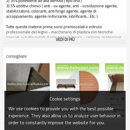
2) 35% polietilene ad alta densità ( tipo una )
3) 5% additivi chimici ( anti - uv agente, anti - ossidazione agente,
stabilizzatore, coloranti, anti fungo agente, agente di
accoppiamento, agente rinforzante, lubrificanti... Etc. )
Tutte queste materie prime sono premiscelati e estruso
professionale del legno - macchinario di plastica con tecniche
speciali, si tratta quindi di una sorta di basso - carbone, protezione
VEDI DI PIÙ
ambientale e riciclabile nuovo materiale.
consigliare
le persone possono beneficiare hohecotech dai seguenti attributi
1. amichevole ambientale, 100% riciclato.
2. basso di manutenzione
3. facile installazione
4. resistenza alla temperatura, adatto da - 29& deg; c per +51& deg;
c
5. lungo - durata di utilizzo ( 10 anni di garanzia )
6. acqua - prova, idratazione - prova, insetti - prova
Cookie settings
7. con profumo di legno, molto naturale sentire
8. resistenza ai raggi uv, resistente dissolvenza resistente
We use cookies to provide you with the best possible
Piccolo campione per
Wpc piano decking
Pe legno comp
9. look elegante
experience. They also allow us to analyze user behavior in
pannello di parete
composito piano/legno
muro bordo -
10. Anche, stabilità dimensionale
composito - bianco (
composito di plastica di
156x21mm
order to constantly improve the website for you.
156x21mm )
rivestimento della