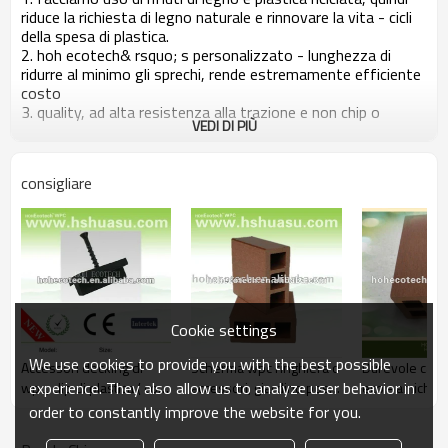
riduce la richiesta di legno naturale e rinnovare la vita - cicli
della spesa di plastica.
2. hoh ecotech& rsquo; s personalizzato - lunghezza di
ridurre al minimo gli sprechi, rende estremamente efficiente
costo
3. quality, ad alta resistenza alla trazione e non chip o
VEDI DI PIÙ
scheggia.
consigliare
Cookie settings
We use cookies to provide you with the best possible
Accessori decking di
Scherma wpc ringhiera o
Durevole cald
experience. They also allow us to analyze user behavior in
wpc, clip di plastica ( con
accessori, giardino post
eco - amichev
viti )
per wpc
recinzione pos
order to constantly improve the website for you.
pergola/decorazione
prova, uv resi
recinzione
resistenza rot 