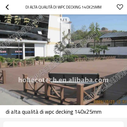
DI ALTA QUALITÀ DI WPC DECKING 140X25MM
1
/
1
di alta qualità di wpc decking 140x25mm