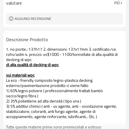
valutare
PIÙ
AGGIUNGI RECENSIONE
Descrizione Prodotto
1. no ponte.: 137h17 2. dimensioni: 137x17mm 3. certificato:/ce
rohs/astm 4. prezzo: us$1000 - 1100/tonnellate di alta qualità di
decking di wpc
di alta qualità di decking di wpc
sui materiali wpc
La eco - friendly composito legno-plastica decking
esterno/pavimentazione prodotto ci viene fatto
1) 60% legno polvere ( professionalmente trattati bambù
secco/legno fibra )
2) 35% polietilene ad alta densità ( tipo una )
3) 5% additivi chimici ( anti - uv agente, anti - ossidazione agente,
stabilizzatore, coloranti, anti fungo agente, agente di
accoppiamento, agente rinforzante, lubrificanti... Etc. )
Tutte queste materie prime sono premiscelati e estruso