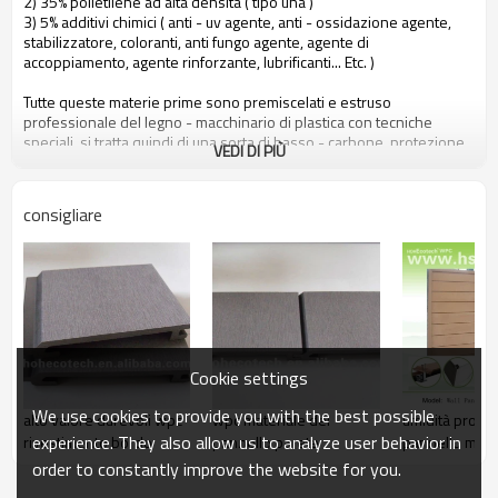
2) 35% polietilene ad alta densità ( tipo una )
3) 5% additivi chimici ( anti - uv agente, anti - ossidazione agente,
stabilizzatore, coloranti, anti fungo agente, agente di
accoppiamento, agente rinforzante, lubrificanti... Etc. )
Tutte queste materie prime sono premiscelati e estruso
professionale del legno - macchinario di plastica con tecniche
speciali, si tratta quindi di una sorta di basso - carbone, protezione
VEDI DI PIÙ
ambientale e riciclabile nuovo materiale.
consigliare
le persone possono beneficiare hohecotech dai seguenti attributi
1. amichevole ambientale, 100% riciclato.
2. basso di manutenzione
3. facile installazione
4. resistenza alla temperatura, adatto da - 29& deg; c per +51& deg;
c
5. lungo - durata di utilizzo ( 10 anni di garanzia )
6. acqua - prova, idratazione - prova, insetti - prova
Cookie settings
7. con profumo di legno, molto naturale sentire
8. resistenza ai raggi uv, resistente dissolvenza resistente
We use cookies to provide you with the best possible
alto valore durevoli wpc
wpc materiale del
umidità prova 
9. look elegante
experience. They also allow us to analyze user behavior in
rivestimento bordo
pannello parete
pannello mura
10. Anche, stabilità dimensionale
order to constantly improve the website for you.