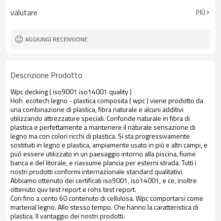
valutare
PIÙ
AGGIUNGI RECENSIONE
Descrizione Prodotto
Wpc decking ( iso9001 iso14001 quality )
Hoh ecotech legno - plastica composita ( wpc ) viene prodotto da
una combinazione di plastica, fibra naturale e alcuni additivi
utilizzando attrezzature speciali. Confonde naturale in fibra di
plastica e perfettamente a mantenere il naturale sensazione di
legno ma con colori ricchi di plastica. Si sta progressivamente
sostituiti in legno e plastica, ampiamente usato in più e altri campi, e
può essere utilizzato in un paesaggio intorno alla piscina, fiume
banca e del litorale, e riassume plancia per esterni strada. Tutti i
nostri prodotti conformi internazionale standard qualitativi.
Abbiamo ottenuto dei certificati iso9001, iso14001, e ce, inoltre
ottenuto quv test report e rohs test report.
Con fino a cento 60 contenuto di cellulosa. Wpc comportarsi come
marterial legno. Allo stesso tempo. Che hanno la caratteristica di
plastica. Il vantaggio dei nostri prodotti: