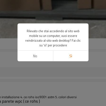
Rilevato che stai accedendo al sito web
mobile su un computer, vuoi essere
reindirizzato al sito web desktop? Fai clic
su 'sì' per procedere
No
Sì
 installazione 4. ce rohs iso9001 astm 5. colori diversi
 parete wpc ( ce rohs )