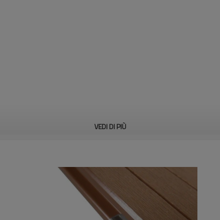
VEDI DI PIÙ
 1 di materiali wpc,
de(co
), e rilasciando 4.6 dei toni qxygen(o
)
2
2