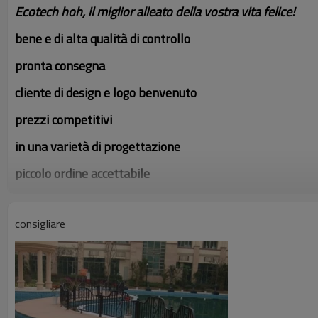
Ecotech hoh, il miglior alleato della vostra vita felice!
bene e di alta qualità di controllo
pronta consegna
cliente di design e logo benvenuto
prezzi competitivi
in una varietà di progettazione
piccolo ordine accettabile
odm oem accettato accettati
consigliare
2012 vendita calda più popolari decking di wpc
Possiamo salvare 2.7 cbm legno naturale quando uso cbm
Essa equivalenti ad assorbire 12.5 toni di carbonio dioxi
1. il contrasto di wpc e legno