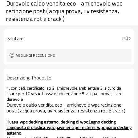
Durevole caldo vendita eco - amichevole wpc
recinzione post ( acqua prova, uv resistenza,
resistenza rot e crack )
valutare
PIÙ
AGGIUNGI RECENSIONE
Descrizione Prodotto
1. con ce& certificato iso 2. amichevole ambientale 3. sicuro da
usare per 10 yrs 4. bassa manutenzione 5. acqua - prova, uv re,
durevole
Durevole caldo vendita eco - amichevole wpc recinzione
post ( acqua prova, uv resistenza, resistenza rot e crack )
Huasu wpc decking esterno, decking di wpc
,
Legno decking
composito di plastica, wpc pavimenti per esterni, wpc piano decking
esterno