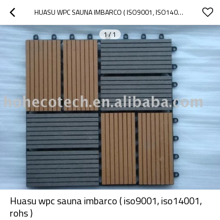
HUASU WPC SAUNA IMBARCO ( ISO9001, ISO14001, ROHS )
1
/
1
Huasu wpc sauna imbarco ( iso9001, iso14001,
rohs )