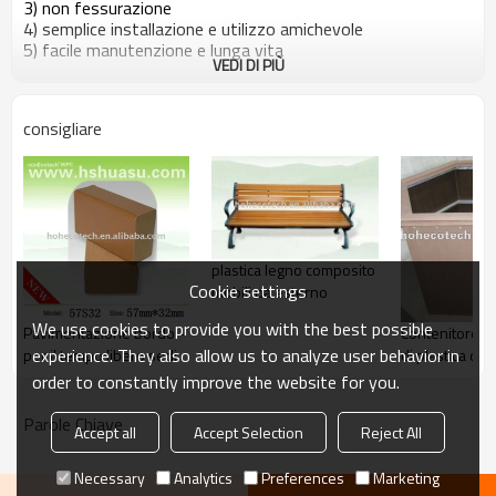
3) non fessurazione
4) semplice installazione e utilizzo amichevole
5) facile manutenzione e lunga vita
VEDI DI PIÙ
7. tutti hoh products ecotech sono passati i iso9001
iso14001 e, attribuito la qualità può essere rigorosamente
garantiti dalle nostre rigorose examing sistema.
consigliare
8. wpc parametri di prova:
plastica legno composito
Cookie settings
mobili da esterno
We use cookies to provide you with the best possible
Pavimentazione bordo -
Contenitore c
experience. They also allow us to analyze user behavior in
per il tempo libero sedia
di plastica di 
in materiale da
fiore del wpc
order to constantly improve the website for you.
costruzione wpc
Parole Chiave
Accept all
Accept Selection
Reject All
9. lato posteriore della sauna bordo
Necessary
Analytics
Preferences
Marketing