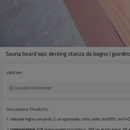
Sauna board wpc decking stanza da bagno ( giardino
valutare
AGGIUNGI RECENSIONE
Descrizione Prodotto
1. naturale legno cercando 2. ce approvato, rohs, astm, iso9001, iso1400
1.
composizione
: 60% legno/potenza bamboo, 35% un grado hdpe, 5% a