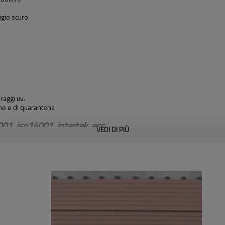
gio scuro
raggi uv.
me e di quarantena
01, iso14001, intertek, ecc
VEDI DI PIÙ
esta di legno naturale e rinnovare la vita - cicli della spesa di plastica;
ende estremamente efficiente costo;