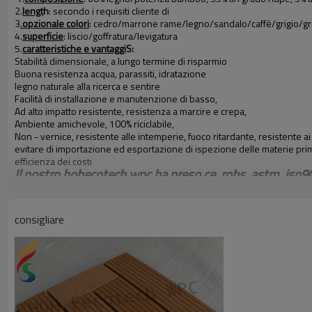
2.
lengt
h
: secondo i requisiti cliente di
3
.
opzionale colori
: cedro/marrone rame/legno/sandalo/caffè/grigio/gri
4.
superficie
: liscio/goffratura/levigatura
5.
caratteristiche e vantaggi
S:
Stabilità dimensionale, a lungo termine di risparmio
Buona resistenza acqua, parassiti, idratazione
legno naturale alla ricerca e sentire
Facilità di installazione e manutenzione di basso,
Ad alto impatto resistente, resistenza a marcire e crepa,
Ambiente amichevole, 100% riciclabile,
Non - vernice, resistente alle intemperie, fuoco ritardante, resistente ai 
evitare di importazione ed esportazione di ispezione delle materie pri
efficienza dei costi
Il nostro hohecotech wpc ha preso ce, rohs, astm, iso90
1. facciamo uso di rifiuti di legno e plastica riciclata, quindi riduce la richi
2. hoh ecotech's custom - lunghezza di ridurre al minimo gli sprechi, r
consigliare
3. quality, ad alta resistenza alla trazione e non clip o scheggia