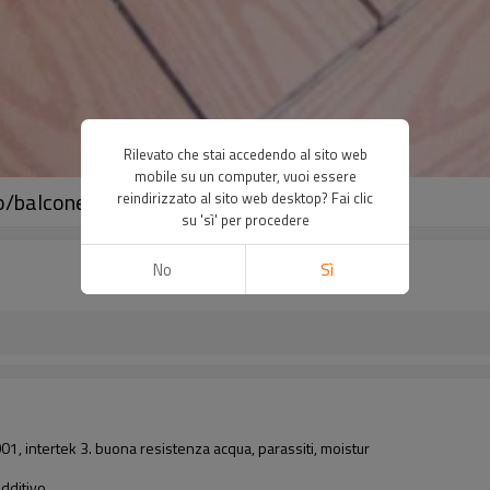
Rilevato che stai accedendo al sito web
mobile su un computer, vuoi essere
/balcone/cortile )
reindirizzato al sito web desktop? Fai clic
su 'sì' per procedere
No
Sì
1, intertek 3. buona resistenza acqua, parassiti, moistur
dditivo