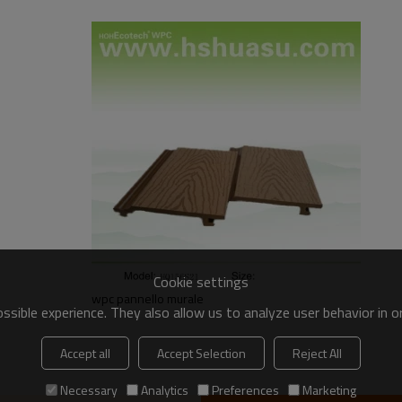
Cookie settings
wpc pannello murale
sible experience. They also allow us to analyze user behavior in 
Accept all
Accept Selection
Reject All
Necessary
Analytics
Preferences
Marketing