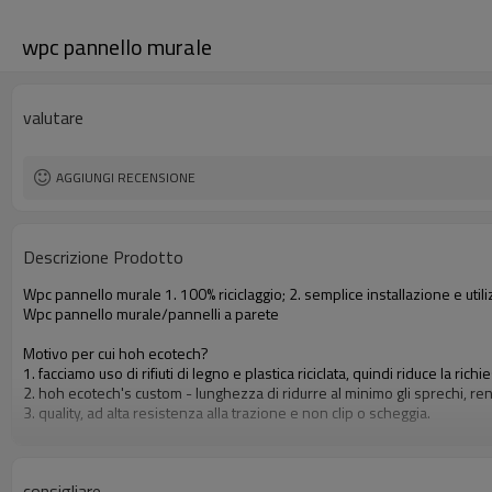
wpc pannello murale
valutare
AGGIUNGI RECENSIONE
Descrizione Prodotto
Wpc pannello murale 1. 100% riciclaggio; 2. semplice installazione e util
Wpc pannello murale/pannelli a parete
Motivo per cui hoh ecotech?
1. facciamo uso di rifiuti di legno e plastica riciclata, quindi riduce la richi
2. hoh ecotech's custom - lunghezza di ridurre al minimo gli sprechi, r
3. quality, ad alta resistenza alla trazione e non clip o scheggia.
consigliare