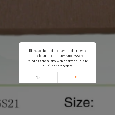
Rilevato che stai accedendo al sito web
mobile su un computer, vuoi essere
reindirizzato al sito web desktop? Fai clic
su 'sì' per procedere
No
Sì