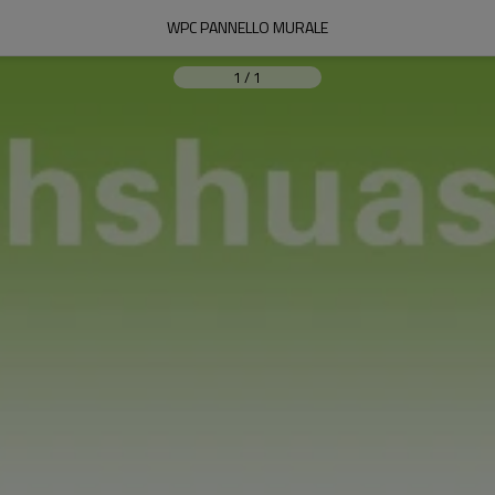
WPC PANNELLO MURALE
1
/
1