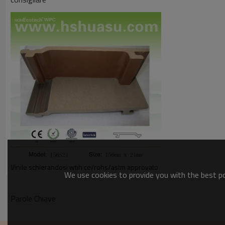
Vinile schierandosi wtih ce/rohs/astm approvato
We use cookies to provide you with the best pos
Parole Chiave