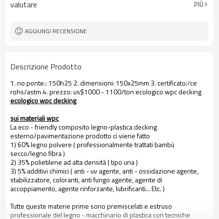
valutare
PIÙ
AGGIUNGI RECENSIONE
Descrizione Prodotto
1. no ponte.: 150h25 2. dimensioni: 150x25mm 3. certificato:/ce
rohs/astm 4. prezzo: us$1000 - 1100/ton ecologico wpc decking
ecologico wpc decking
sui materiali wpc
La eco - friendly composito legno-plastica decking
esterno/pavimentazione prodotto ci viene fatto
1) 60% legno polvere ( professionalmente trattati bambù
secco/legno fibra )
2) 35% polietilene ad alta densità ( tipo una )
3) 5% additivi chimici ( anti - uv agente, anti - ossidazione agente,
stabilizzatore, coloranti, anti fungo agente, agente di
accoppiamento, agente rinforzante, lubrificanti... Etc. )
Tutte queste materie prime sono premiscelati e estruso
professionale del legno - macchinario di plastica con tecniche