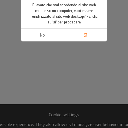
Rilevato che stai accedendo al sito web
mobile su un computer, vuoi essere
reindirizzato al sito web desktop? Fai clic
su 'sì' per procedere
No
Sì
Cookie settings
sible experience. They also allow us to analyze user behavior in 