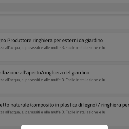
egno Produttore ringhiera per esterni da giardino
 all'acqua, ai parassiti e alle muffe 3. Facile installazione e lu
allazione all'aperto/ringhiera del giardino
 all'acqua, ai parassiti e alle muffe 3. Facile installazione e lu
tto naturale (composito in plastica di legno) / ringhiera per
 all'acqua, ai parassiti e alle muffe 3. Facile installazione e lu