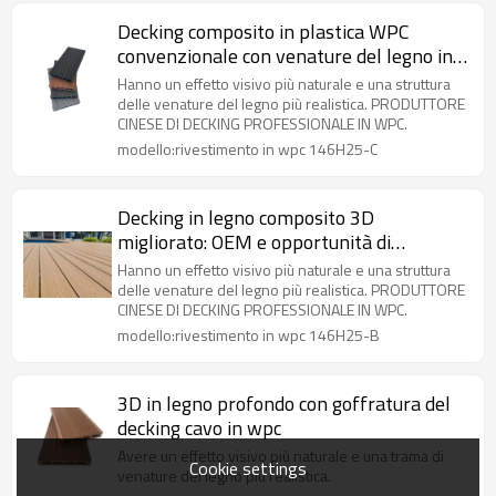
Decking composito in plastica WPC
convenzionale con venature del legno in
rilievo profondo 3D antiscivolo e durevole
Hanno un effetto visivo più naturale e una struttura
delle venature del legno più realistica. PRODUTTORE
CINESE DI DECKING PROFESSIONALE IN WPC.
modello:rivestimento in wpc 146H25-C
Decking in legno composito 3D
migliorato: OEM e opportunità di
distribuzione
Hanno un effetto visivo più naturale e una struttura
delle venature del legno più realistica. PRODUTTORE
CINESE DI DECKING PROFESSIONALE IN WPC.
modello:rivestimento in wpc 146H25-B
3D in legno profondo con goffratura del
decking cavo in wpc
Avere un effetto visivo più naturale e una trama di
Cookie settings
venature del legno più realistica.