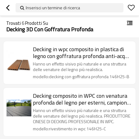
Inserisci un termine di ricerca
Trovati
6
Prodotti Su
Decking 3D Con Goffratura Profonda
Decking in wpc composito in plastica di
legno con goffratura profonda anti-acqua
per balcone
Hanno un effetto visivo più naturale e una struttura
delle venature del legno più realistica.
modello:decking con goffratura profonda 146H25-B
Decking composito in WPC con venatura
profonda del legno per esterni, campione
gratuito con goffratura profonda. Decking
Hanno un effetto visivo più naturale e una struttura
WPC impermeabile 3D
delle venature del legno più realistica. PRODUTTORE
CINESE DI DECKING PROFESSIONALE IN WPC.
modello:rivestimento in wpc 146H25-C