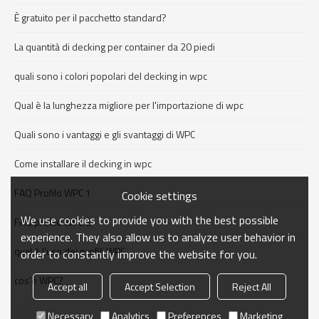
È gratuito per il pacchetto standard?
La quantità di decking per container da 20 piedi
quali sono i colori popolari del decking in wpc
Qual è la lunghezza migliore per l'importazione di wpc
Quali sono i vantaggi e gli svantaggi di WPC
Come installare il decking in wpc
FAQ Profilo WPC 1
Cookie settings
We use cookies to provide you with the best possible
FAQ profilo WPC 2
experience. They also allow us to analyze user behavior in
qual è l'uso dei profili WPC
order to constantly improve the website for you.
cos'è WPC?
Accept all
Accept Selection
Reject All
Necessary
Analytics
Preferences
Marketing