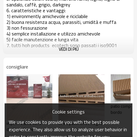
sandalo, caffè, grigio, darkgrey
6. caratteristiche e vantaggi:
1) environmently amichevole e riciclabile
2) buona resistenza acqua, parassiti, umidità e muffa
3) non fessurazione
4) semplice installazione e utilizzo amichevole
5) facile manutenzione e lunga vita
7. tutti hoh products ecotech sono passati i iso9001
VEDI DI PIÙ
iso14001 e, attribuito la qualità può essere rigorosamente
garantiti dalle nostre rigorose examing sistema.
consigliare
patio composi
Cookie settings
bordo
We use cookies to provide you with the best possible
impermeabile cava
vinile pavimenti in legno
experience. They also allow us to analyze user behavior in
decking di wpc
order to constantly improve the website for you.