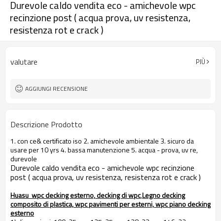
Durevole caldo vendita eco - amichevole wpc
recinzione post ( acqua prova, uv resistenza,
resistenza rot e crack )
valutare
PIÙ
AGGIUNGI RECENSIONE
Descrizione Prodotto
1. con ce& certificato iso 2. amichevole ambientale 3. sicuro da
usare per 10 yrs 4. bassa manutenzione 5. acqua - prova, uv re,
durevole
Durevole caldo vendita eco - amichevole wpc recinzione
post ( acqua prova, uv resistenza, resistenza rot e crack )
Huasu wpc decking esterno, decking di wpc
,
Legno decking
composito di plastica, wpc pavimenti per esterni, wpc piano decking
esterno