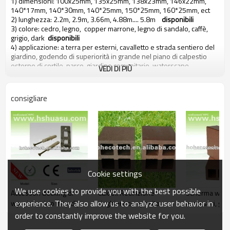
1) dimensioni: 100x25mm, 135x25mm, 138x23mm, 146x22mm,
140*17mm, 140*30mm, 140*25mm, 150*25mm, 160*25mm, ect
2) lunghezza: 2.2m, 2.9m, 3.66m, 4.88m.... 5.8m
disponibili
3) colore: cedro, legno, copper marrone, legno di sandalo, caffè,
grigio, dark
disponibili
4) applicazione: a terra per esterni, cavalletto e strada sentiero del
giardino, godendo di superiorità in grande nel piano di calpestio
esterno di cortile, parco, giardino comunitario, waterscape,
VEDI DI PIÙ
cavalletto e da tavola
5) acqua e resistente alla corrosione, base - prova, falena - prova, e
stainable malleabile,
consigliare
Basso rischio di inquinamento e odore - libero
La eco - friendly composito legno-plastica decking
esterno/pavimentazione prodotto ci viene fatto
1) 60% legno polvere ( professionalmente trattati bambù
secco/legno fibra )
2) 35% polietilene ad alta densità ( tipo una )
3) 5% additivi chimici ( anti - uv agente, anti - ossidazione agente,
Cookie settings
stabilizzatore, coloranti, anti fungo agente, agente di
accoppiamento, agente rinforzante, lubrificanti... Etc. )
We use cookies to provide you with the best possible
Accessori decking di
Caldo!! Recinzione
Scherma wpc r
Tutte queste materie prime sono premiscelati e estruso
experience. They also allow us to analyze user behavior in
wpc, in acciaio inox clip
ringhiera composito
accessori, gia
professionale del legno - macchinario di plastica con tecniche
padiglione esterno post
per wpc
speciali, si tratta quindi di una sorta di basso - carbone, protezione
order to constantly improve the website for you.
ambientale e riciclabile nuovo materiale.
pergola/deco