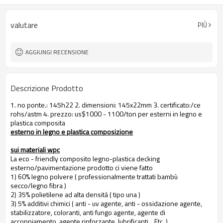
valutare
PIÙ
AGGIUNGI RECENSIONE
Descrizione Prodotto
1. no ponte.: 145h22 2. dimensioni: 145x22mm 3. certificato:/ce
rohs/astm 4. prezzo: us$1000 - 1100/ton per esterni in legno e
plastica composita
esterno in legno e plastica composizione
sui materiali wpc
La eco - friendly composito legno-plastica decking
esterno/pavimentazione prodotto ci viene fatto
1) 60% legno polvere ( professionalmente trattati bambù
secco/legno fibra )
2) 35% polietilene ad alta densità ( tipo una )
3) 5% additivi chimici ( anti - uv agente, anti - ossidazione agente,
stabilizzatore, coloranti, anti fungo agente, agente di
accoppiamento, agente rinforzante, lubrificanti... Etc. )