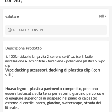
con viti )
valutare
PIÙ
AGGIUNGI RECENSIONE
Descrizione Prodotto
1. 100% riciclabile lunga vita 2. ce rohs certificati iso 3. facile
installazione 4. acrilonitrile - butadiene - polietilene plastica 5. wpc
clip
Wpc decking accessori, decking di plastica clip ( con
viti )
Huasu legno - plastica pavimento composito, possono
essere lastricata sulla terra per esterni, giardino percorso e
di eseguire superiorità in sospeso nel piano di calpestio
esterno di cortile, parco, giardino, waterscape, strada del
litorale...