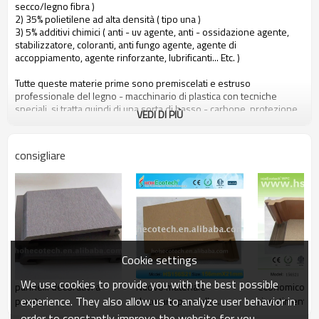
secco/legno fibra )
2) 35% polietilene ad alta densità ( tipo una )
3) 5% additivi chimici ( anti - uv agente, anti - ossidazione agente,
stabilizzatore, coloranti, anti fungo agente, agente di
accoppiamento, agente rinforzante, lubrificanti... Etc. )
Tutte queste materie prime sono premiscelati e estruso
professionale del legno - macchinario di plastica con tecniche
speciali, si tratta quindi di una sorta di basso - carbone, protezione
VEDI DI PIÙ
ambientale e riciclabile nuovo materiale.
consigliare
le persone possono beneficiare hohecotech dai seguenti attributi
1. amichevole ambientale, 100% riciclato.
2. basso di manutenzione
3. facile installazione
4. resistenza alla temperatura, adatto da - 29& deg; c per +51& deg;
c
5. lungo - durata di utilizzo ( 10 anni di garanzia )
6. acqua - prova, idratazione - prova, insetti - prova
Cookie settings
7. con profumo di legno, molto naturale sentire
8. resistenza ai raggi uv, resistente dissolvenza resistente
We use cookies to provide you with the best possible
pannelli decorativi a
Nuovo materiale
economico co
9. look elegante
experience. They also allow us to analyze user behavior in
parete
decorare pannello
rivestimento d
10. Anche, stabilità dimensionale
murale wpc eco -
parete
order to constantly improve the website for you.