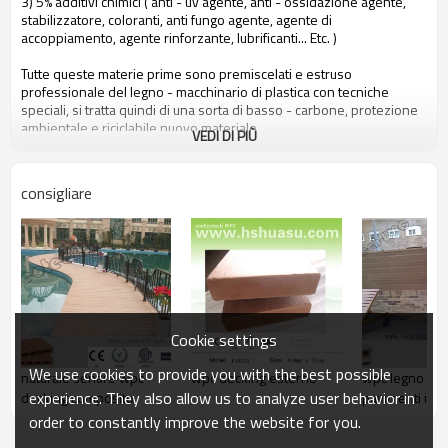
3) 5% additivi chimici ( anti - uv agente, anti - ossidazione agente,
stabilizzatore, coloranti, anti fungo agente, agente di
accoppiamento, agente rinforzante, lubrificanti... Etc. )
Tutte queste materie prime sono premiscelati e estruso
professionale del legno - macchinario di plastica con tecniche
speciali, si tratta quindi di una sorta di basso - carbone, protezione
ambientale e riciclabile nuovo materiale.
VEDI DI PIÙ
le persone possono beneficiare hohecotech dai seguenti attributi
consigliare
1. amichevole ambientale, 100% riciclato.
2. basso di manutenzione
3. facile installazione
4. resistenza alla temperatura, adatto da - 29& deg; c per +51& deg;
c
5. lungo - durata di utilizzo ( 10 anni di garanzia )
6. acqua - prova, idratazione - prova, insetti - prova
7. con profumo di legno, molto naturale sentire
Cookie settings
8. resistenza ai raggi uv, resistente dissolvenza resistente
9. look elegante
We use cookies to provide you with the best possible
naturale sentire wpc
wpc decking esterno
wpc legno plas
10. Anche, stabilità dimensionale
experience. They also allow us to analyze user behavior in
decking composito
pavimenti in 
decking composito per balcone
order to constantly improve the website for you.