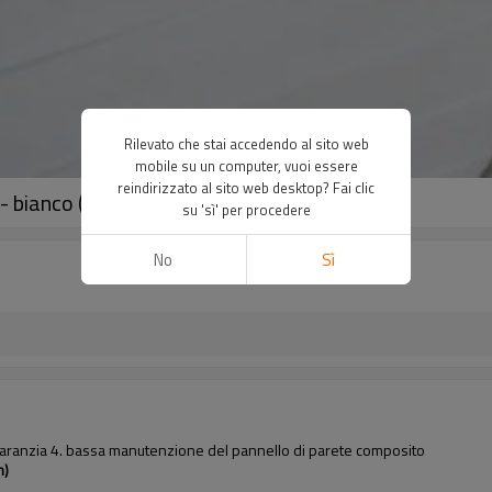
Rilevato che stai accedendo al sito web
mobile su un computer, vuoi essere
reindirizzato al sito web desktop? Fai clic
 - bianco ( 156x21mm )
su 'sì' per procedere
No
Sì
i garanzia 4. bassa manutenzione del pannello di parete composito
m)