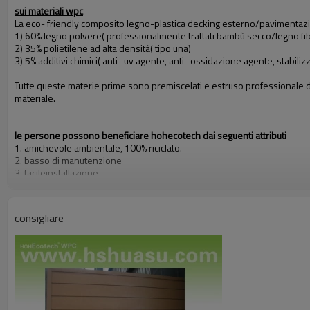
sui materiali wpc
La eco- friendly composito legno-plastica decking esterno/pavimentazi
1) 60% legno polvere( professionalmente trattati bambù secco/legno fib
2) 35% polietilene ad alta densità( tipo una)
3) 5% additivi chimici( anti- uv agente, anti- ossidazione agente, stabiliz
Tutte queste materie prime sono premiscelati e estruso professionale del
materiale.
le persone possono beneficiare hohecotech dai seguenti attributi
1. amichevole ambientale, 100% riciclato.
2. basso di manutenzione
3. facileinstallazione
4. resistenza alla temperatura, adatto da- 29& deg; c per +51& deg; c
5. lungo- durata di utilizzo( 10 anni di garanzia)
6. acqua- prova,idratazione- prova,insetti- prova
consigliare
7. con profumo di legno, molto naturale sentire
8. resistenza ai raggi uv, resistente dissolvenza resistente
9. look elegante
10. Anche, stabilità dimensionale
il nostro mercato principale