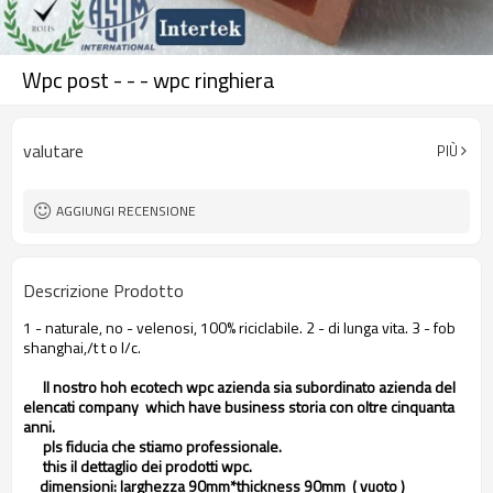
Wpc post - - - wpc ringhiera
valutare
PIÙ
AGGIUNGI RECENSIONE
Descrizione Prodotto
1 - naturale, no - velenosi, 100% riciclabile. 2 - di lunga vita. 3 - fob
shanghai,/t t o l/c.
Il nostro hoh ecotech wpc azienda sia subordinato azienda del
elencati company which have business storia con oltre cinquanta
anni.
pls fiducia che stiamo professionale.
this il dettaglio dei prodotti wpc.
dimensioni: larghezza 90mm*thickness 90mm ( vuoto )