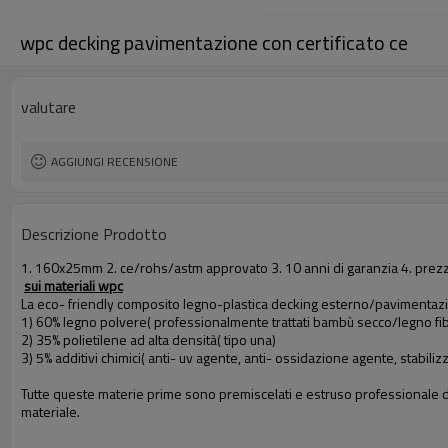
wpc decking pavimentazione con certificato ce
valutare
AGGIUNGI RECENSIONE
Descrizione Prodotto
1. 160x25mm 2. ce/rohs/astm approvato 3. 10 anni di garanzia 4. prez
sui materiali wpc
La eco- friendly composito legno-plastica decking esterno/pavimentazi
1) 60% legno polvere( professionalmente trattati bambù secco/legno fib
2) 35% polietilene ad alta densità( tipo una)
3) 5% additivi chimici( anti- uv agente, anti- ossidazione agente, stabiliz
Tutte queste materie prime sono premiscelati e estruso professionale del
materiale.