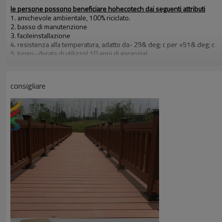
le persone possono beneficiare hohecotech dai seguenti attributi
1. amichevole ambientale, 100% riciclato.
2. basso di manutenzione
3. facileinstallazione
4. resistenza alla temperatura, adatto da- 29& deg; c per +51& deg; c
5. lungo- durata di utilizzo( 10 anni di garanzia)
6. acqua- prova,idratazione- prova,insetti- prova
7. con profumo di legno, molto naturale sentire
8. resistenza ai raggi uv, resistente dissolvenza resistente
consigliare
9. look elegante
10. Anche, stabilità dimensionale
decking composito per balcone
certificati
Ce, rohs,iso9001,iso14001,intertek test di relazione con astm
il colore
Cedro, marrone rame, legno, legno di sandalo, caffè, grigio, grigio scuro
pacchetto