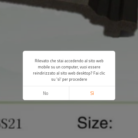
Rilevato che stai accedendo al sito web
mobile su un computer, vuoi essere
reindirizzato al sito web desktop? Fai clic
su 'sì' per procedere
No
Sì