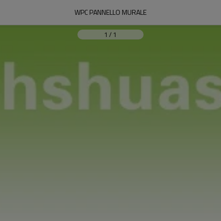
WPC PANNELLO MURALE
1
/
1