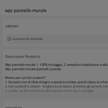
wpc pannello murale
valutare
AGGIUNGI RECENSIONE
Descrizione Prodotto
Wpc pannello murale 1. 100% riciclaggio; 2. semplice installazione e util
Wpc pannello murale/pannelli a parete
Motivo per cui hoh ecotech?
1. facciamo uso di rifiuti di legno e plastica riciclata, quindi riduce la richi
2. hoh ecotech's custom - lunghezza di ridurre al minimo gli sprechi, r
3. quality, ad alta resistenza alla trazione e non clip o scheggia.
consigliare