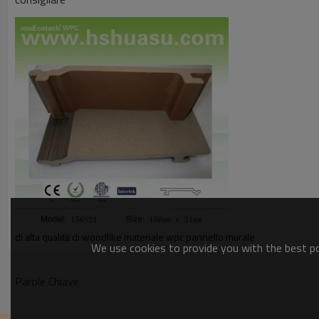
di alta qualità di woodlike materiale wpc pannello murale
We use cookies to provide you with the best pos
Parole Chiave