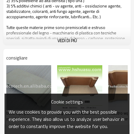
2) 35% polietilene ad alta densità ( tipo una )
3) 5% additivi chimici ( anti - uv agente, anti - ossidazione agente,
stabilizzatore, coloranti, anti fungo agente, agente di
accoppiamento, agente rinforzante, lubrificanti... Etc. )
Tutte queste materie prime sono premiscelati e estruso
professionale del legno - macchinario di plastica con tecniche
speciali, si tratta quindi di una sorta di basso - carbone, protezione
VEDI DI PIÙ
ambientale e riciclabile nuovo materiale.
consigliare
le persone possono beneficiare hohecotech dai seguenti attributi
1. amichevole ambientale, 100% riciclato.
2. basso di manutenzione
3. facile installazione
4. resistenza alla temperatura, adatto da - 29& deg; c per +51& deg;
c
5. lungo - durata di utilizzo ( 10 anni di garanzia )
6. acqua - prova, idratazione - prova, insetti - prova
Cookie settings
7. con profumo di legno, molto naturale sentire
8. resistenza ai raggi uv, resistente dissolvenza resistente
We use cookies to provide you with the best possible
bella wpc pannello
unprecedent esterno
incastro wpc 
9. look elegante
experience. They also allow us to analyze user behavior in
murale casa
composito rivestimento
pannello mura
10. Anche, stabilità dimensionale
delle pareti
order to constantly improve the website for you.