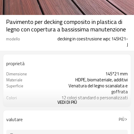
Pavimento per decking composito in plastica di
legno con copertura a bassissima manutenzione
decking in coestrusione wpc 145H21-
modello
J
proprietà
145*21 mm
Dimensione
HDPE, biomateriale, additivi
Materiale
Venatura del legno scanalata e
Superficie
goffrata
12 colori standard o personalizzati
Colori
VEDI DI PIÙ
100MQ
MOQ
Tocco di legno e sensazione naturale
Aspetto
Balcone, veranda, backyar, veranda,
Utilizzo
valutare
PIÙ
paesaggistica, ecc
coestrusione
tecniche
ISO, CE, ROHS, PORTATA, INTERTEK,
Certificato