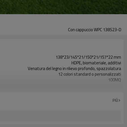
Con cappuccio WPC 138S23-D
138*23/145*21/150*21/157*22 mm
HDPE, biomateriale, additivi
Venatura del legno in rilievo profondo, spazzolatura
12 colori standard o personalizzati
100MQ
Tocco di legno e sensazione naturale
Stampaggio per estrusione
Balcone, veranda, backyar, veranda, paesaggistica, ecc
PIÙ
ISO, CE, ROHS, PORTATA, INTERTEK, ASTM, FSC