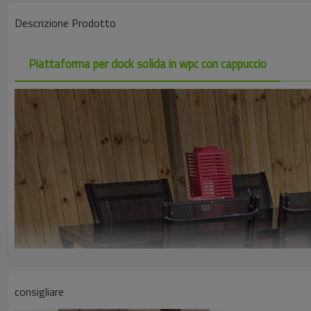
Descrizione Prodotto
Piattaforma per dock solida in wpc con cappuccio
consigliare