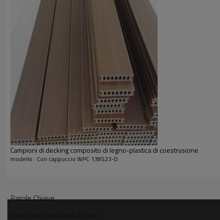
Campioni di decking composito di legno-plastica di coestrusione
modello : Con cappuccio WPC 138S23-D
Parole Chiave
ponte solido del bacino del wpc