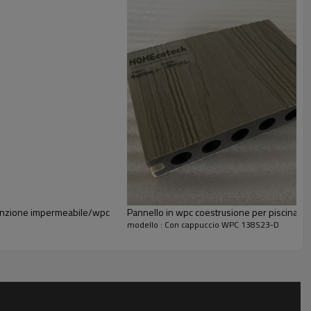
tenzione impermeabile/wpc
Pannello in wpc coestrusione per piscina all
modello : Con cappuccio WPC 138S23-D