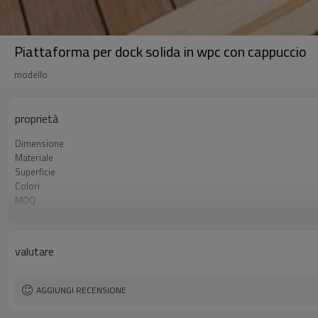
Piattaforma per dock solida in wpc con cappuccio
modello
proprietà
Dimensione
Materiale
Superficie
Colori
MOQ
Aspetto
Tecnica
Utilizzo
valutare
Certificato
AGGIUNGI RECENSIONE