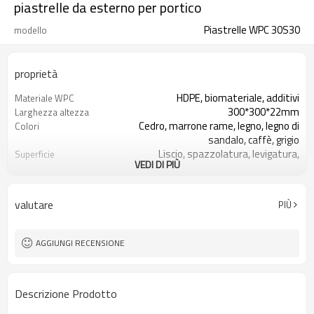
piastrelle da esterno per portico
Piastrelle WPC 30S30
modello
proprietà
HDPE, biomateriale, additivi
Materiale WPC
300*300*22mm
Larghezza altezza
Cedro, marrone rame, legno, legno di
Colori
sandalo, caffè, grigio
Liscio, spazzolatura, levigatura,
Superficie
VEDI DI PIÙ
goffratura
Tocco di legno e sensazione naturale
Aspetto
Stampaggio per estrusione
Tecnica
valutare
PIÙ
Piattaforma, balcone, terrazza,
Utilizzo
corridoio, piscina ecc
ISO, CE, ROHS, PORTATA, INTERTEK,
Certificato
AGGIUNGI RECENSIONE
ASTM, FSC
Descrizione Prodotto