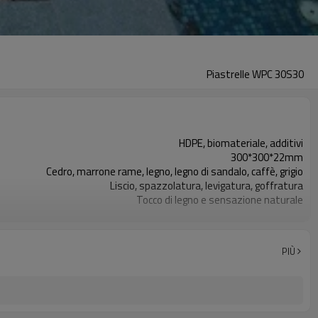
Piastrelle WPC 30S30
HDPE, biomateriale, additivi
300*300*22mm
Cedro, marrone rame, legno, legno di sandalo, caffè, grigio
Liscio, spazzolatura, levigatura, goffratura
Tocco di legno e sensazione naturale
Stampaggio per estrusione
Piattaforma, balcone, terrazza, corridoio, piscina ecc
ISO, CE, ROHS, PORTATA, INTERTEK, ASTM, FSC
PIÙ