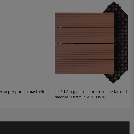
erno per portico piastrelle
12 * 12 in piastrelle per terrazze fai-da-te 
modello : Piastrelle WPC 30S30