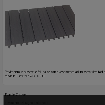
Pavimento in piastrelle fai-da-te con rivestimento ad incastro ultra faci
modello : Piastrelle WPC 30S30
Parole Chiave
pavimento del bagno antiscivolo