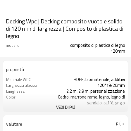
Decking Wpc | Decking composito vuoto e solido
di 120 mm di larghezza | Composito di plastica di
legno
composito di plastica di legno
modello
120mm
proprietà
HDPE, biomateriale, additivi
Materiale WPC
120*19/20mm
Larghezza altezza
2,2 m, 2,9 m, personalizzazione
Lunghezza
Cedro, marrone rame, legno, legno di
Colori
sandalo, caffè, grigio
VEDI DI PIÙ
levigatura/goffratura/liscia
Superficie
Tocco di legno e sensazione naturale
Aspetto
Stampaggio per estrusione
Tecnica
valutare
PIÙ
Balcone, veranda, backyar, veranda,
Utilizzo