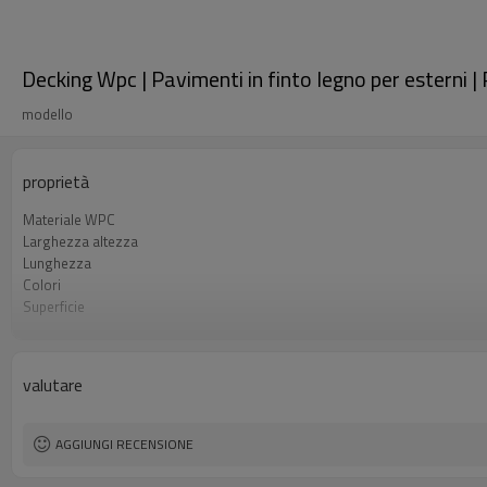
Decking Wpc | Pavimenti in finto legno per esterni 
modello
proprietà
Materiale WPC
Larghezza altezza
Lunghezza
Colori
Superficie
Aspetto
Tecnica
Utilizzo
valutare
Certificato
AGGIUNGI RECENSIONE