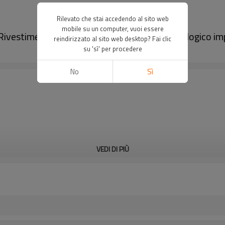
Rilevato che stai accedendo al sito web
mobile su un computer, vuoi essere
| Rivestimento per pavimenti in composito ecologico im
reindirizzato al sito web desktop? Fai clic
su 'sì' per procedere
No
Sì
VEDI DI PIÙ