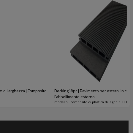
m di larghezza | Composito
Decking Wpc | Pavimento per esterni in compo
l'abbellimento esterno
modello : composito di plastica di legno 138H23