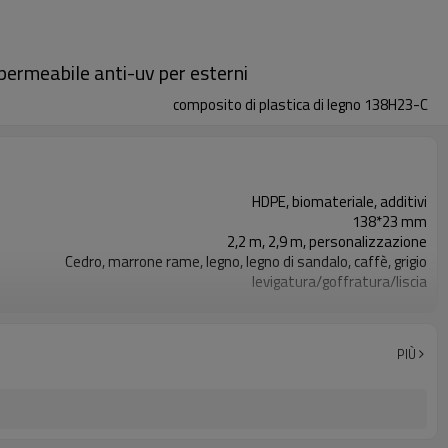
permeabile anti-uv per esterni
composito di plastica di legno 138H23-C
HDPE, biomateriale, additivi
138*23 mm
2,2 m, 2,9 m, personalizzazione
Cedro, marrone rame, legno, legno di sandalo, caffè, grigio
levigatura/goffratura/liscia
Tocco di legno e sensazione naturale
Stampaggio per estrusione
Balcone, veranda, backyar, veranda, paesaggistica, ecc
PIÙ
ISO, CE, ROHS, PORTATA, INTERTEK, ASTM, FSC