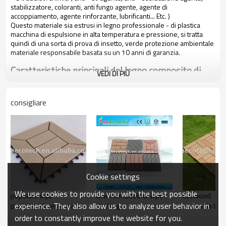
stabilizzatore, coloranti, anti fungo agente, agente di
accoppiamento, agente rinforzante, lubrificanti... Etc. )
Questo materiale sia estrusi in legno professionale - di plastica
macchina di espulsione in alta temperatura e pressione, si tratta
quindi di una sorta di prova di insetto, verde protezione ambientale
materiale responsabile basata su un 10 anni di garanzia.
Caratteristiche principali del legno composito di
VEDI DI PIÙ
plastica:
1. con profumo di legno, naturale sentire
consigliare
2. durevole, anti - impatto, prova di usura, con elevata densità di
3. ad alta capacità di uv - resistenza, e stabilità del colore
4. alta resistente a umidità e termiti
5. facile da installare e manodopera a basso costo
6. richiesta nessuna pittura, senza colla, bassa manutenzione
7. 100% riciclato, ambiente amichevole, risparmio di risorse forestali
8. a piedi nudi amichevole, anti - scivolo, nessuna rottura
9. resistente alle intemperie, adatto da - 29& deg; a c 51& deg; c
Cookie settings
We use cookies to provide you with the best possible
popolare wpc
Diversi modelli di wpc
Ecowood
experience. They also allow us to analyze user behavior in
piastrelle di ceramica fai
decking
stanza da ba
da te
piastrelle di ceramica/stanza da bagno
bordo/decking
order to constantly improve the website for you.
bordo
per il