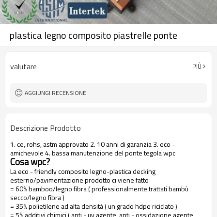
plastica legno composito piastrelle ponte
valutare
PIÙ
AGGIUNGI RECENSIONE
Descrizione Prodotto
1. ce, rohs, astm approvato 2. 10 anni di garanzia 3. eco -
amichevole 4. bassa manutenzione del ponte tegola wpc
Cosa wpc?
La eco - friendly composito legno-plastica decking
esterno/pavimentazione prodotto ci viene fatto
= 60% bamboo/legno fibra ( professionalmente trattati bambù
secco/legno fibra )
= 35% polietilene ad alta densità ( un grado hdpe riciclato )
= 5% additivi chimici ( anti - uv agente, anti - ossidazione agente,